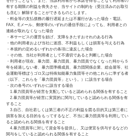
を行うことなく、また、当該利用者から承諾を得ることなく利用者の
有する期限の利益を喪失させ、当サイトの制約を（受注済みのお取引
も含む）解除することができるものとします。
・料金等の支払債務の履行遅延または不履行があった場合・電話、
FAX、Eメール、郵便等のいずれの通信手段によっても、利用者との
連絡が取れなくなった場合
・本サービスの運営を妨げ、支障をきたすおそれのある行為
・他の利用者および当社に迷惑、不利益もしくは損害を与える行為
・本規約の定めるいずれかの条項に違反した場合
・その他、当社が利用者として不適切であると判断した場合
・利用者が現在、暴力団、暴力団員、暴力団員でなくなった時から５
年を経過しない者、暴力団準構成員、暴力団関係企業、総会屋等、社
会運動等標ぼうゴロ又は特殊知能暴力集団等その他これらに準ずる者
（以下、これらを「暴力団員等」という。）に該当する場合
・次の各号のいずれかに該当する場合
1.暴力団員等が経営を支配していると認められる関係を有すること
2.暴力団員等が経営に実質的に関与していると認められる関係を有
すること
3.自己、自社若しくは第三者の不正の利益を図る目的又は第三者に
損害を加える目的をもってするなど、不当に暴力団員等を利用してい
ると認められる関係を有すること
4.暴力団員等に対して資金等を提供し、又は便宜を供与するなどの
関与をしていると認められる関係を有すること