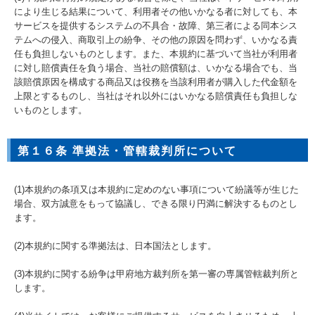
により生じる結果について、利用者その他いかなる者に対しても、本
サービスを提供するシステムの不具合・故障、第三者による同本シス
テムへの侵入、商取引上の紛争、その他の原因を問わず、いかなる責
任も負担しないものとします。また、本規約に基づいて当社が利用者
に対し賠償責任を負う場合、当社の賠償額は、いかなる場合でも、当
該賠償原因を構成する商品又は役務を当該利用者が購入した代金額を
上限とするものし、当社はそれ以外にはいかなる賠償責任も負担しな
いものとします。
第１６条 準拠法・管轄裁判所について
(1)本規約の条項又は本規約に定めのない事項について紛議等が生じた
場合、双方誠意をもって協議し、できる限り円満に解決するものとし
ます。
(2)本規約に関する準拠法は、日本国法とします。
(3)本規約に関する紛争は甲府地方裁判所を第一審の専属管轄裁判所と
します。