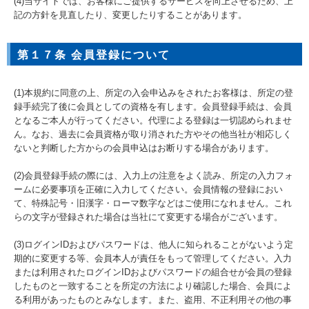
(4)当サイトでは、お客様にご提供するサービスを向上させるため、上
記の方針を見直したり、変更したりすることがあります。
第１７条 会員登録について
(1)本規約に同意の上、所定の入会申込みをされたお客様は、所定の登
録手続完了後に会員としての資格を有します。会員登録手続は、会員
となるご本人が行ってください。代理による登録は一切認められませ
ん。なお、過去に会員資格が取り消された方やその他当社が相応しく
ないと判断した方からの会員申込はお断りする場合があります。
(2)会員登録手続の際には、入力上の注意をよく読み、所定の入力フォ
ームに必要事項を正確に入力してください。会員情報の登録におい
て、特殊記号・旧漢字・ローマ数字などはご使用になれません。これ
らの文字が登録された場合は当社にて変更する場合がございます。
(3)ログインIDおよびパスワードは、他人に知られることがないよう定
期的に変更する等、会員本人が責任をもって管理してください。入力
または利用されたログインIDおよびパスワードの組合せが会員の登録
したものと一致することを所定の方法により確認した場合、会員によ
る利用があったものとみなします。また、盗用、不正利用その他の事