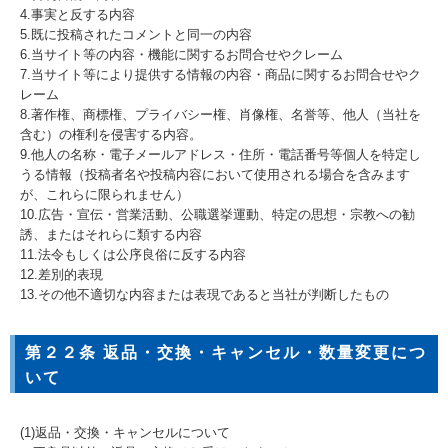
4.事実と反する内容
5.既に投稿されたコメントと同一の内容
6.当サイト等の内容・機能に関するお問合せやクレーム
7.当サイト等により提供する情報の内容・商品に関するお問合せやク
レーム
8.著作権、商標権、プライバシー権、肖像権、名誉等、他人（当社を
含む）の権利を侵害する内容。
9.他人の名称・電子メールアドレス・住所・電話番号等個人を特定し
うる情報（投稿者名や投稿内容において使用される場合を含みます
が、これらに限られません）
10.広告・宣伝・営業活動、公職選挙運動、特定の思想・宗教への勧
誘、またはそれらに類する内容
11.法令もしくは公序良俗に反する内容
12.差別的表現
13.その他不適切な内容または表現であると当社が判断したもの
第２２条 返品・交換・キャンセル・数量変更につ
いて
(1)返品・交換・キャンセルについて