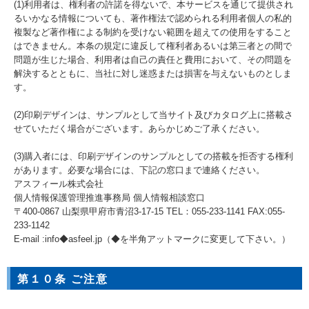
(1)利用者は、権利者の許諾を得ないで、本サービスを通じて提供され
るいかなる情報についても、著作権法で認められる利用者個人の私的
複製など著作権による制約を受けない範囲を超えての使用をすること
はできません。本条の規定に違反して権利者あるいは第三者との間で
問題が生じた場合、利用者は自己の責任と費用において、その問題を
解決するとともに、当社に対し迷惑または損害を与えないものとしま
す。
(2)印刷デザインは、サンプルとして当サイト及びカタログ上に搭載さ
せていただく場合がございます。あらかじめご了承ください。
(3)購入者には、印刷デザインのサンプルとしての搭載を拒否する権利
があります。必要な場合には、下記の窓口まで連絡ください。
アスフィール株式会社
個人情報保護管理推進事務局 個人情報相談窓口
〒400-0867 山梨県甲府市青沼3-17-15 TEL：055-233-1141 FAX:055-
233-1142
E-mail :info◆asfeel.jp（◆を半角アットマークに変更して下さい。）
第１０条 ご注意