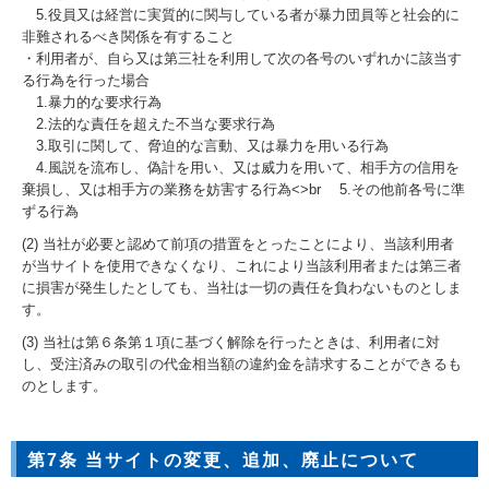
5.役員又は経営に実質的に関与している者が暴力団員等と社会的に
非難されるべき関係を有すること
・利用者が、自ら又は第三社を利用して次の各号のいずれかに該当す
る行為を行った場合
1.暴力的な要求行為
2.法的な責任を超えた不当な要求行為
3.取引に関して、脅迫的な言動、又は暴力を用いる行為
4.風説を流布し、偽計を用い、又は威力を用いて、相手方の信用を
棄損し、又は相手方の業務を妨害する行為<>br 5.その他前各号に準
ずる行為
(2) 当社が必要と認めて前項の措置をとったことにより、当該利用者
が当サイトを使用できなくなり、これにより当該利用者または第三者
に損害が発生したとしても、当社は一切の責任を負わないものとしま
す。
(3) 当社は第６条第１項に基づく解除を行ったときは、利用者に対
し、受注済みの取引の代金相当額の違約金を請求することができるも
のとします。
第7条 当サイトの変更、追加、廃止について