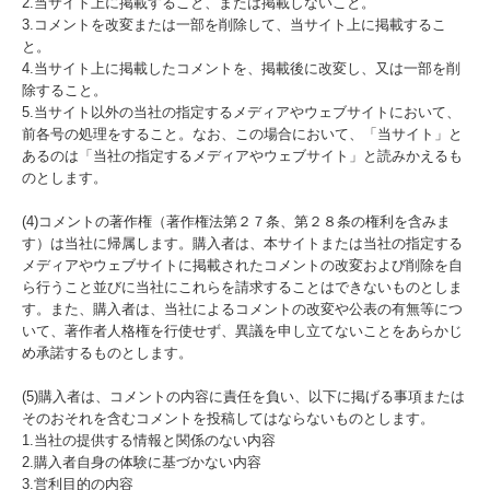
2.当サイト上に掲載すること、または掲載しないこと。
3.コメントを改変または一部を削除して、当サイト上に掲載するこ
と。
4.当サイト上に掲載したコメントを、掲載後に改変し、又は一部を削
除すること。
5.当サイト以外の当社の指定するメディアやウェブサイトにおいて、
前各号の処理をすること。なお、この場合において、「当サイト」と
あるのは「当社の指定するメディアやウェブサイト」と読みかえるも
のとします。
(4)コメントの著作権（著作権法第２７条、第２８条の権利を含みま
す）は当社に帰属します。購入者は、本サイトまたは当社の指定する
メディアやウェブサイトに掲載されたコメントの改変および削除を自
ら行うこと並びに当社にこれらを請求することはできないものとしま
す。また、購入者は、当社によるコメントの改変や公表の有無等につ
いて、著作者人格権を行使せず、異議を申し立てないことをあらかじ
め承諾するものとします。
(5)購入者は、コメントの内容に責任を負い、以下に掲げる事項または
そのおそれを含むコメントを投稿してはならないものとします。
1.当社の提供する情報と関係のない内容
2.購入者自身の体験に基づかない内容
3.営利目的の内容