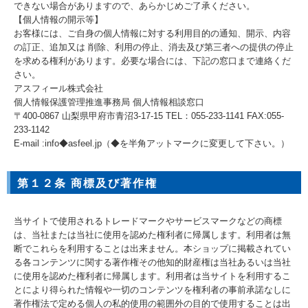
できない場合がありますので、あらかじめご了承ください。
【個人情報の開示等】
お客様には、ご自身の個人情報に対する利用目的の通知、開示、内容
の訂正、追加又は 削除、利用の停止、消去及び第三者への提供の停止
を求める権利があります。必要な場合には、下記の窓口まで連絡くだ
さい。
アスフィール株式会社
個人情報保護管理推進事務局 個人情報相談窓口
〒400-0867 山梨県甲府市青沼3-17-15 TEL：055-233-1141 FAX:055-
233-1142
E-mail :info◆asfeel.jp（◆を半角アットマークに変更して下さい。）
第１２条 商標及び著作権
当サイトで使用されるトレードマークやサービスマークなどの商標
は、当社または当社に使用を認めた権利者に帰属します。利用者は無
断でこれらを利用することは出来ません。本ショップに掲載されてい
る各コンテンツに関する著作権その他知的財産権は当社あるいは当社
に使用を認めた権利者に帰属します。利用者は当サイトを利用するこ
とにより得られた情報や一切のコンテンツを権利者の事前承諾なしに
著作権法で定める個人の私的使用の範囲外の目的で使用することは出